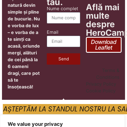
tău.
Află mai
natură devin
Nume complet
simple și pline
multe
de bucurie.
Nu
despre
e vorba de lux
HeroCam
Email
– e vorba de a
te simți ca
Download
acasă, oriunde
Leaflet
mergi, alături
Send
de cei până la
6 oameni
Terms &
dragi, care pot
Conditions
să te
Privacy Policy
însoțească!
Cookie Policy
 AȘTEPTĂM LA STANDUL NOSTRU LA SA
We value your privacy