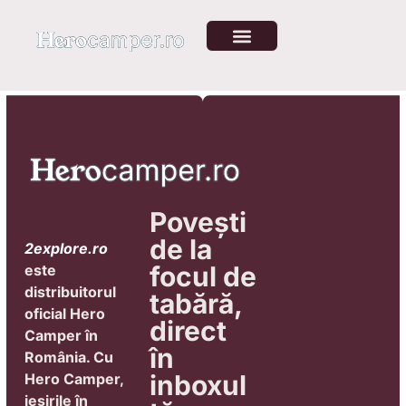
Povești
de la
2explore.ro
focul de
este
distribuitorul
tabără,
oficial Hero
direct
Camper în
în
România.
Cu
inboxul
Hero Camper,
ieșirile în