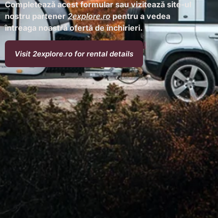
Completează acest formular sau vizitează site-ul
nostru partener
2explore.ro
pentru a vedea
întreaga noastră ofertă de închirieri.
Visit 2explore.ro for rental details