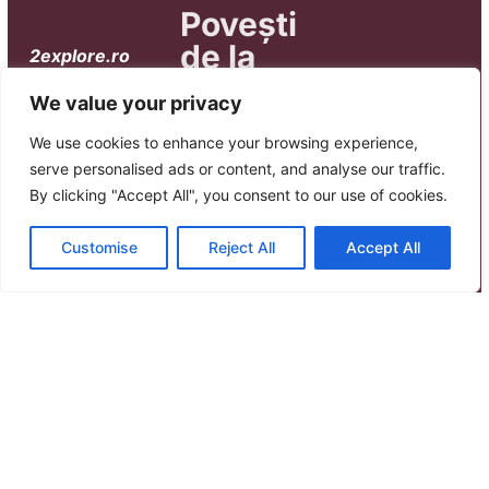
Povești
de la
2explore.ro
focul de
este
We value your privacy
distribuitorul
tabără,
oficial Hero
We use cookies to enhance your browsing experience,
direct
Camper în
serve personalised ads or content, and analyse our traffic.
în
România.
Cu
By clicking "Accept All", you consent to our use of cookies.
inboxul
Hero Camper,
ieșirile în
tău.
Customise
Reject All
Accept All
Află mai
natură devin
Nume complet
simple și pline
multe
de bucurie.
Nu
despre
e vorba de lux
HeroCam
Email
– e vorba de a
te simți ca
Download
acasă, oriunde
Leaflet
mergi, alături
Send
de cei până la