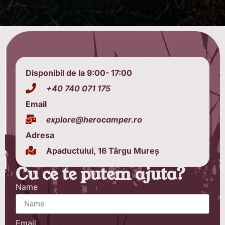
Disponibil de la 9:00- 17:00
+40 740 071 175
Email
explore@herocamper.ro
Adresa
Apaductului, 16 Târgu Mureș
Cu ce te putem ajuta?
Name
Email