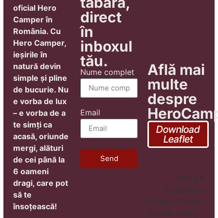
tabără,
oficial Hero
direct
Camper în
în
România.
Cu
inboxul
Hero Camper,
ieșirile în
tău.
Află mai
natură devin
Nume complet
simple și pline
multe
de bucurie.
Nu
despre
e vorba de lux
HeroCam
Email
– e vorba de a
te simți ca
Download
acasă, oriunde
Leaflet
mergi, alături
Send
de cei până la
6 oameni
Terms &
dragi, care pot
Conditions
să te
Privacy Policy
însoțească!
Cookie Policy